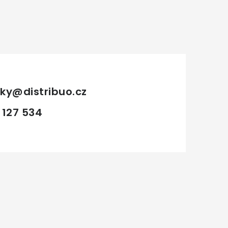
ky
@
distribuo.cz
 127 534