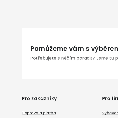
Pomůžeme vám s výběre
Potřebujete s něčím poradit? Jsme tu p
Z
á
Pro zákazníky
Pro fi
p
a
Doprava a platba
Vybaven