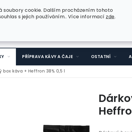
 dotazy
Kontakt
Velkoobchodní odběratelé
á soubory cookie. Dalším procházením tohoto
ouhlas s jejich používáním.. Více informací
zde
.
XY
PŘÍPRAVA KÁVY A ČAJE
OSTATNÍ
A
ý box káva + Heffron 38% 0,5 l
Dárko
Heffro