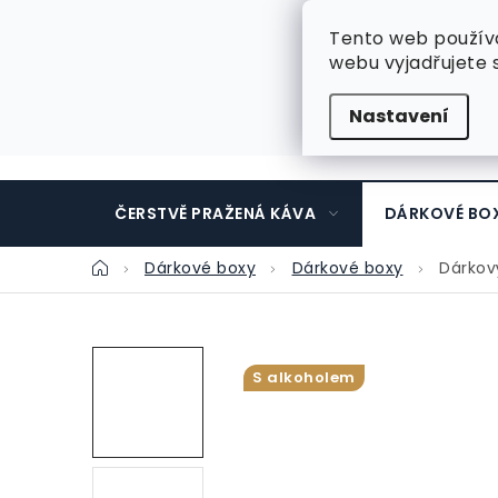
Přejít
Káva do firem
Firemní dárky 2024
Časté
na
Tento web použív
webu vyjadřujete s
obsah
Nastavení
ČERSTVĚ PRAŽENÁ KÁVA
DÁRKOVÉ BO
Domů
Dárkové boxy
Dárkové boxy
Dárkov
S alkoholem