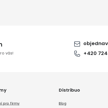
objednav
m
+420 724
ro vás!
rmy
Distribuo
í pro firmy
Blog