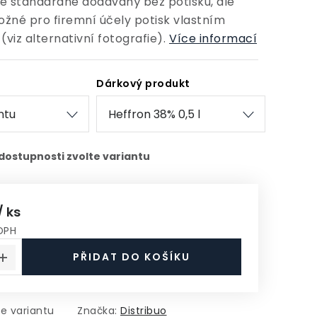
je standardně dodávaný bez potisku, dle
žné pro firemní účely potisk vlastním
(viz alternativní fotografie).
Více informací
Dárkový produkt
/ ks
DPH
a:
PŘIDAT DO KOŠÍKU
te variantu
Značka:
Distribuo