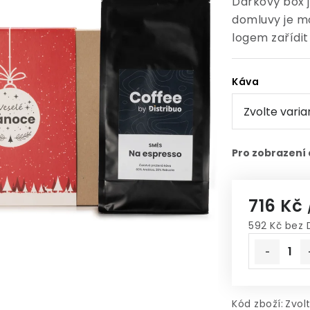
Dárkový box 
domluvy je mo
logem zařídit 
Káva
716 Kč
592 Kč bez 
Měrná cen
Kód zboží:
Zvol