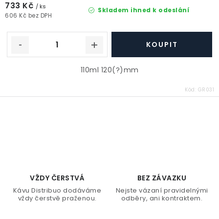
733 Kč
/ ks
Skladem ihned k odeslání
606 Kč bez DPH
110ml 120(?)mm
Kód:
GR031
O
v
l
á
d
VŽDY ČERSTVÁ
BEZ ZÁVAZKU
a
Kávu Distribuo dodáváme
Nejste vázaní pravidelnými
vždy čerstvě praženou.
odběry, ani kontraktem.
c
í