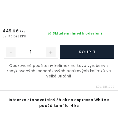
449 Kč
/ ks
Skladem ihned k odeslání
371 Kč bez DPH
Opakovaně použitelný kelímek na kávu vyrobený z
recyklovaných jednorázových papírových kelímků ve
Velké Británii.
Kód:
DIS.0021
Intenzzo stohovatelný šálek na espresso White s
podšálkem 11cl 4 ks