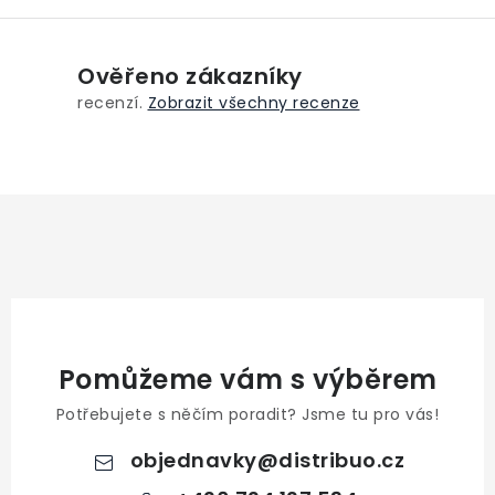
p
r
v
Ověřeno zákazníky
k
recenzí.
Zobrazit všechny recenze
y
v
ý
p
i
s
u
Pomůžeme vám s výběrem
Potřebujete s něčím poradit? Jsme tu pro vás!
objednavky
@
distribuo.cz