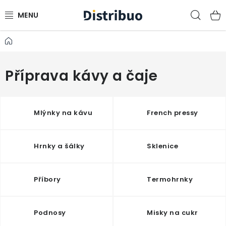
Přejít
Hled
na
obsah
Domů
ČERSTVĚ PRAŽENÁ KÁVA
DÁRKOVÉ BOXY
Příprava kávy a čaje
PŘÍPRAVA KÁVY A ČAJE
Mlýnky na kávu
French pressy
OSTATNÍ
Hrnky a šálky
Sklenice
ADVENTNÍ KALENDÁŘ
Káva do firem
Firemní dárky 2024
Časté dotazy
Příbory
Termohrnky
Kontakt
Velkoobchodní odběratelé
Podnosy
Misky na cukr