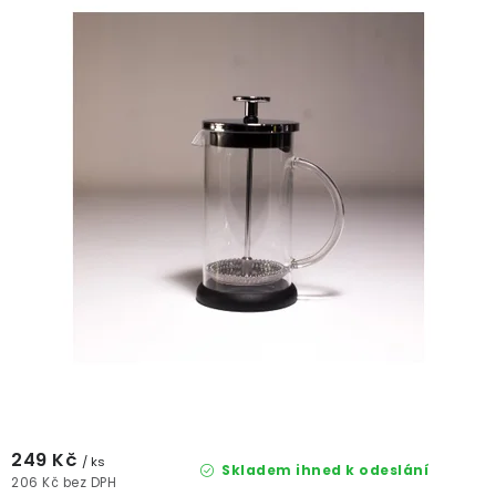
k
u
t
k
ů
t
ů
249 Kč
/ ks
Skladem ihned k odeslání
206 Kč bez DPH