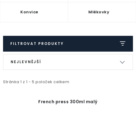
Konvice
Mlékovky
FILTROVAT PRODUKTY
V
Ř
NEJLEVNĚJŠÍ
ý
a
p
z
i
e
Stránka
1
z
1
-
5
položek celkem
s
n
p
í
French press 300ml malý
r
p
o
r
d
o
u
d