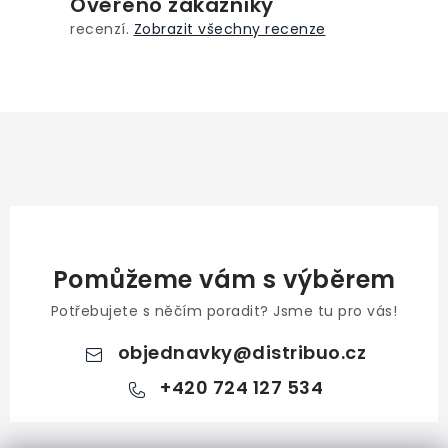
Ověřeno zákazníky
recenzí.
Zobrazit všechny recenze
Pomůžeme vám s výběrem
Potřebujete s něčím poradit? Jsme tu pro vás!
objednavky
@
distribuo.cz
+420 724 127 534
Z