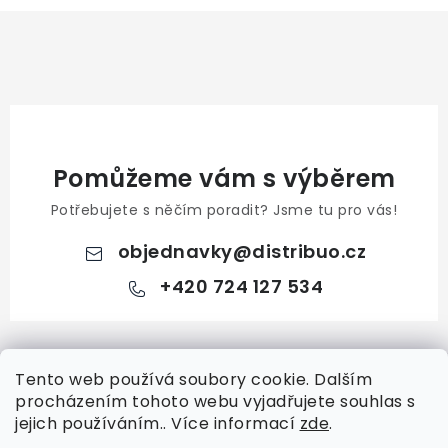
Pomůžeme vám s výběrem
Potřebujete s něčím poradit? Jsme tu pro vás!
objednavky
@
distribuo.cz
+420 724 127 534
Z
á
Tento web používá soubory cookie. Dalším
Pro zákazníky
p
procházením tohoto webu vyjadřujete souhlas s
a
Doprava a platba
jejich používáním.. Více informací
zde
.
Pro firmy
t