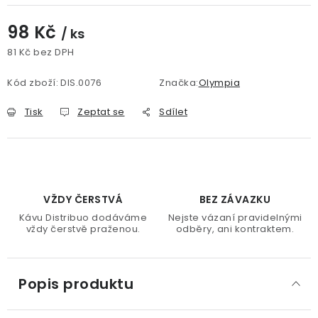
98 Kč
/ ks
81 Kč bez DPH
Měrná cena:
Kód zboží:
DIS.0076
Značka:
Olympia
Tisk
Zeptat se
Sdílet
VŽDY ČERSTVÁ
BEZ ZÁVAZKU
Kávu Distribuo dodáváme
Nejste vázaní pravidelnými
vždy čerstvě praženou.
odběry, ani kontraktem.
Popis produktu